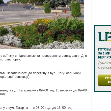
у зв"язку з підготовкою та проведенням святкування Дня
втотранспорту:
льв. Незалежності до перетину з вул. Лагунової Марії —
еральної репетиції);
етину з вул. Гагаріна — з 09–00 год. 13 вересня до 09–00
ни);
ну з вул. Гагаріна — з 06–00 год. до 15–00 год.