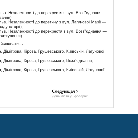
льв. Незалежності до перехрестя з вул. Возз"єднання —
вання).
льв. Незалежності до перетину з вул. Лагунової Марії —
аду історії);
льв. Незалежності до перехрестя з вул. Возз"єднання —
святкування).
ійснюватись:
 Дімітрова, Кірова, Грушевського, Київській, Лагунової,
, Дімітрова, Кірова, Грушевського, Возз"єднання,
 Дімітрова, Кірова, Грушевського, Київській, Лагунової,
Следующая >
День міста у Броварах