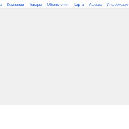
и
Компании
Товары
Объявления
Карта
Афиша
Информаци