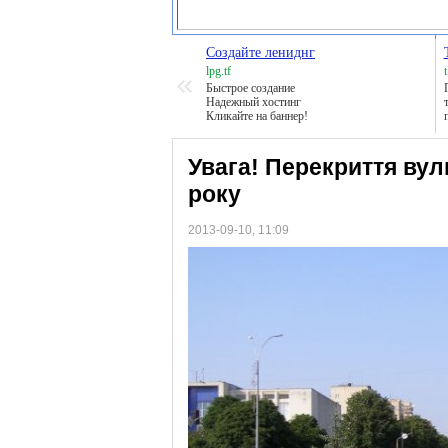
Создайте лениднг
lpg.tf
Быстрое создание
Надежный хостинг
Кликайте на баннер!
Увага! Перекриття вули
року
2013-09-10, 11:09