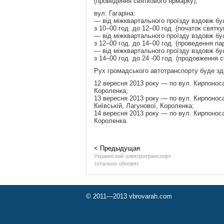
(проведення святкового ярмарку);
вул. Гагаріна:
— від міжквартального проїзду вздовж бу
з 10–00 год. до 12–00 год. (початок святку
— від міжквартального проїзду вздовж бу
з 12–00 год. до 14–00 год. (проведення пар
— від міжквартального проїзду вздовж бу
з 14–00 год. до 24 -00 год. (продовження 
Рух громадського автотранспорту буде зд
12 вересня 2013 року — по вул. Кирпоноса,
Короленка;
13 вересня 2013 року — по вул. Кирпоноса
Київській, Лагунової, Короленка;
14 вересня 2013 року — по вул. Кирпоноса,
Короленка.
< Предыдущая
Украинский электротранспорт
тотально обновят
© 2011—2013 vbrovarah.com