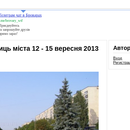
Телеграм чат в Броварах
t.me/brovary_wtf
Приєднуйтесь
та запрошуйте друзів
прямо зараз!
ць міста 12 - 15 вересня 2013
Авто
Вход
Регистра