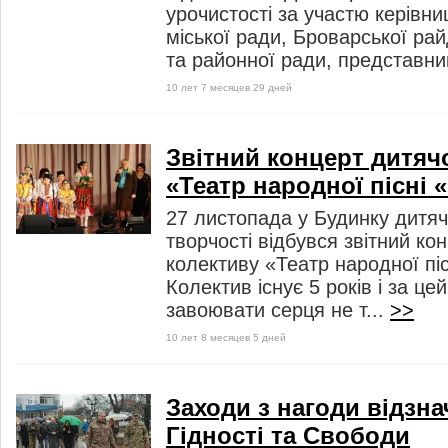
урочистості за участю керівн
міської ради, Броварської рай
та районної ради, представник
10 лет 7 месяцев 29 дней
Звітний концерт дитяч
«Театр народної пісні 
27 листопада у Будинку дитяч
творчості відбувся звітний ко
колективу «Театр народної пі
Колектив існує 5 років і за цей
завоювати серця не т...
>>
10 лет 8 месяцев 5 дней
Заходи з нагоди відзн
Гідності та Свободи