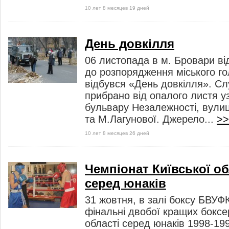
10 лет 8 месяцев 19 дней
День довкілля
06 листопада в м. Бровари ві
до розпорядження міського г
відбувся «День довкілля». С
прибрано від опалого листя у
бульвару Незалежності, вулиц
та М.Лагунової. Джерело...
>>
10 лет 8 месяцев 26 дней
Чемпіонат Київської об
серед юнаків
31 жовтня, в залі боксу БВУФ
фінальні двобої кращих боксер
області серед юнаків 1998-199