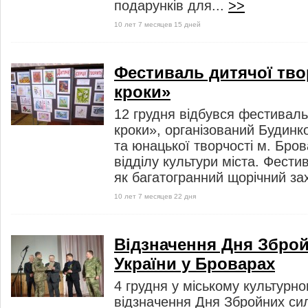
подарунків для...
>>
10 лет 7 месяцев 15 дней
Фестиваль дитячої тво
кроки»
12 грудня відбувся фестивал
кроки», організований Будинк
та юнацької творчості м. Бров
відділу культури міста. Фест
як багатогранний щорічний зах
10 лет 7 месяцев 22 дня
Відзначення Дня Збро
України у Броварах
4 грудня у міському культурно
відзначення Дня Збройних сил