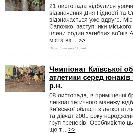
21 листопада відбулися урочи
відзначення Дня Гідності та 
відзначається уже вдруге. Міс
Сапожко, заступники міського 
члени родин загиблих воїнів 
міста вз...
>>
10 лет 8 месяцев 12 дней
Чемпіонат Київської обл
атлетики серед юнаків 
р.н.
08 листопада, в приміщенні б
легкоатлетичного манежу від
Київської області з легкої ат
та дівчат 2001 року народжен
груп тренерів. Особливістю цьо
що т...
>>