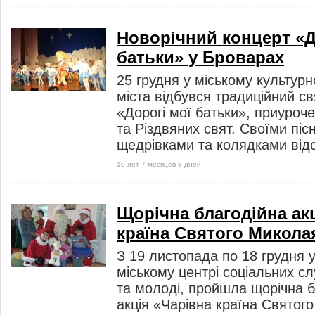
Новорічний концерт «Д
батьки» у Броварах
25 грудня у міському культур
міста відбувся традиційний с
«Дорогі мої батьки», приуроч
та Різдвяних свят. Своїми піс
щедрівками та колядками відо
10 лет 7 месяцев 8 дней
Щорічна благодійна ак
країна Святого Микола
З 19 листопада по 18 грудня 
міському центрі соціальних слу
та молоді, пройшла щорічна б
акція «Чарівна країна Святог