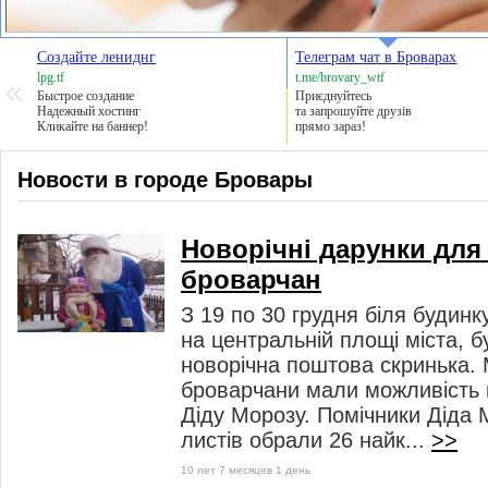
Создайте лениднг
Телеграм чат в Броварах
lpg.tf
t.me/brovary_wtf
Быстрое создание
Приєднуйтесь
Надежный хостинг
та запрошуйте друзів
Кликайте на баннер!
прямо зараз!
Новости в городе Бровары
Новорічні дарунки для
броварчан
З 19 по 30 грудня біля будин
на центральній площі міста, 
новорічна поштова скринька. 
броварчани мали можливість 
Діду Морозу. Помічники Діда 
листів обрали 26 найк...
>>
10 лет 7 месяцев 1 день