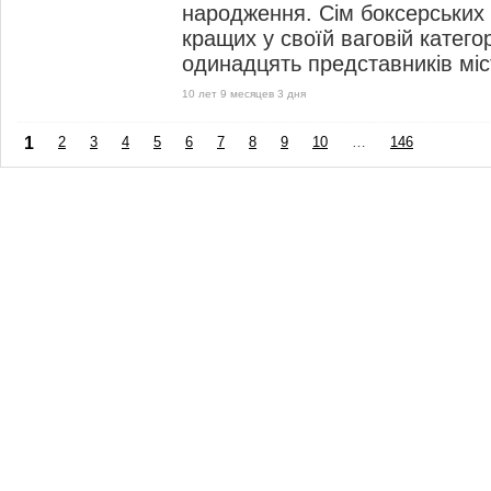
народження. Сім боксерських
кращих у своїй ваговій категор
одинадцять представників міс
10 лет 9 месяцев 3 дня
1
2
3
4
5
6
7
8
9
10
…
146