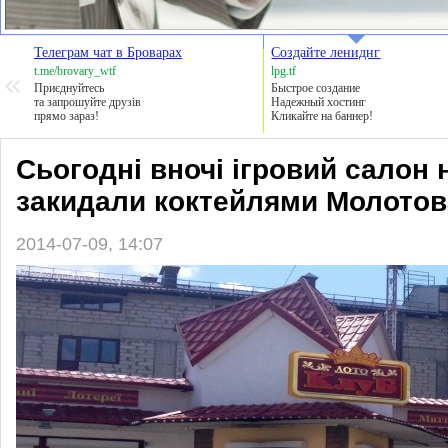
Телеграм чат в Броварах
Создайте лениднг
t.me/brovary_wtf
lpg.tf
Приєднуйтесь
Быстрое создание
та запрошуйте друзів
Надежный хостинг
прямо зараз!
Кликайте на баннер!
Сьогодні вночі ігровий салон 
закидали коктейлями Молотов
2014-07-09, 14:07