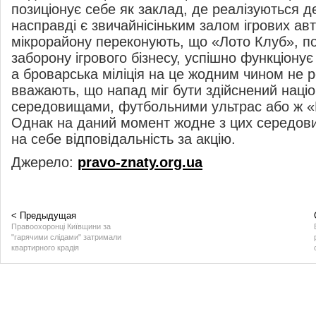
позиціонує себе як заклад, де реалізуються д
насправді є звичайнісіньким залом ігрових ав
мікрорайону переконують, що «Лото Клуб», п
заборону ігрового бізнесу, успішно функціонує
а броварська міліція на це жодним чином не 
вважають, що напад міг бути здійснений наці
середовищами, футбольними ультрас або ж «
Однак на даний момент жодне з цих середов
на себе відповідальність за акцію.
Джерело:
pravo-znaty.org.ua
< Предыдущая
Правоохоронці Київщини за
"гарячими слідами" затримали
квартирного крадія