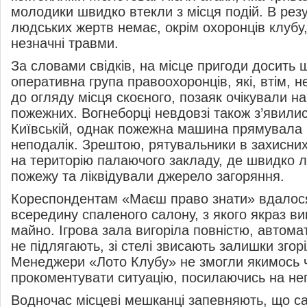
молодики швидко втекли з місця подій. В резу
людських жертв немає, окрім охоронців клубу,
незначні травми.
За словами свідків, на місце пригоди досить
оперативна група правоохоронців, які, втім, 
до огляду місця скоєного, позаяк очікували н
пожежних. Вогнеборці невдовзі також з’явилис
Київській, однак пожежна машина прямувала 
неподалік. Зрештою, рятувальники в захисни
на територію палаючого закладу, де швидко 
пожежу та ліквідували джерело загоряння.
Кореспондентам «Маєш право знати» вдалос
всередину спаленого салону, з якого якраз в
майно. Ігрова зала вигоріла повністю, автом
не підлягають, зі стелі звисають залишки згор
Менеджери «Лото Клубу» не змогли якимось 
прокоментувати ситуацію, посилаючись на не
Водночас місцеві мешканці запевняють, що са