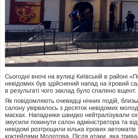
Сьогодні вночі на вулиці Київській в районі «
невідомих був здійснений напад на ігровий с
в результаті чого заклад було спалено вщент.
Як повідомляють очевидці нічних подій, близьк
салону увірвалось з десяток невідомих молод
масках. Нападники швидко нейтралізували ох
змусили покинути салон адміністратора та від
невідомі розтрощили кілька ігрових автоматів
коктейлями Молотова. Після атаки, яка трива