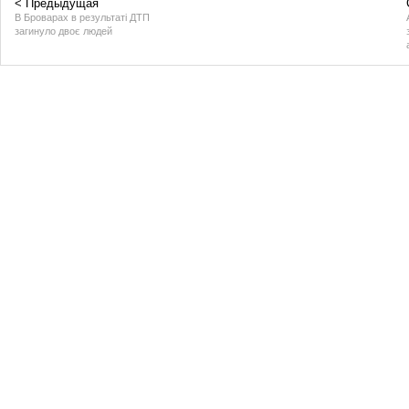
< Предыдущая
В Броварах в результаті ДТП
загинуло двоє людей