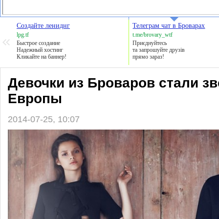
Создайте лениднг
Телеграм чат в Броварах
lpg.tf
t.me/brovary_wtf
Быстрое создание
Приєднуйтесь
Надежный хостинг
та запрошуйте друзів
Кликайте на баннер!
прямо зараз!
Девочки из Броваров стали з
Европы
2014-07-25, 10:07