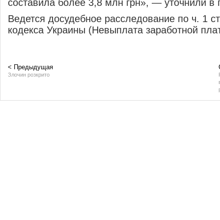
составила более 3,8
млн грн
»
,
—
уточнили в
Ведется досудебное расследование по
ч. 1 с
кодекса Украины (Невыплата заработной пла
< Предыдущая
Злочин розкрито