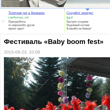
Телеграм чат в Броварах
Создайте лениднг
t.me/brovary_wtf
lpg.tf
Приєднуйтесь
Быстрое создание
та запрошуйте друзів
Надежный хостинг
прямо зараз!
Кликайте на баннер!
Фестиваль «Baby boom fest»
2015-09-23, 10:09