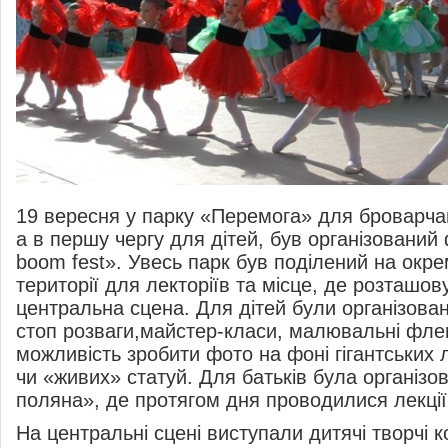
19 вересня у
парку
«
Перемога
»
для броварчан 
а
в
першу чергу для дітей, був організовани
boom fest
»
. Увесь парк був поділений на
окрем
території для лекторіїв та
місце, де
розташов
центральна сцена. Для дітей були організова
стоп
розваги,
майстер-класи
, малювальні
фле
можливість зробити фото на
фоні гігантських 
чи
«
живих
»
статуй. Для батьків була організо
поляна
»
, де
протягом дня проводилися лекції
На
центральні сцені виступали дитячі творчі к