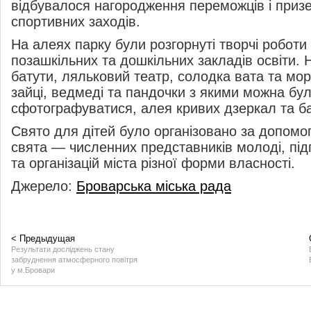
відбувалося нагородження переможців і приз
спортивних заходів.
На
алеях парку були розгорнуті творчі роботи
позашкільних та
дошкільних закладів освіти. 
батути, ляльковий театр, солодка вата та
мор
зайці, ведмеді та
пандочки з
якими можна бу
сфотографуватися, алея кривих дзеркал та
б
Свято для дітей було організовано за
допомог
свята
—
численних представників молоді, пі
та
організацій міста різної форми власності.
Джерело:
Броварська міська рада
< Предыдущая
Результати досліджень стану
забруднення атмосферного повітря
у м.Бровари