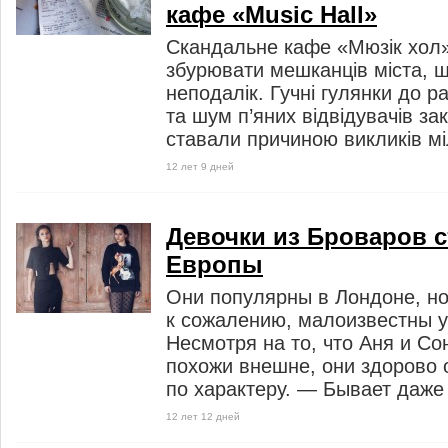
кафе «Music Hall»
Скандальне кафе «Мюзік хол»
збурювати мешканців міста, 
неподалік. Гучні гулянки до ра
та шум п’яних відвідувачів за
ставали причиною викликів мілі
12 лет 9 дней
Девочки из Броваров с
Европы
Они популярны в Лондоне, но
к сожалению, малоизвестны у
Несмотря на то, что Аня и С
похожи внешне, они здорово 
по характеру. — Бывает даже 
12 лет 12 дней