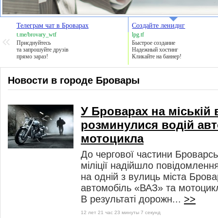
Телеграм чат в Броварах
Создайте лениднг
t.me/brovary_wtf
lpg.tf
Приєднуйтесь
Быстрое создание
та запрошуйте друзів
Надежный хостинг
прямо зараз!
Кликайте на баннер!
Новости в городе Бровары
У Броварах на міській 
розминулися водій авт
мотоцикла
До чергової частини Броварсь
міліції надійшло повідомленн
на одній з вулиць міста Бров
автомобіль «ВАЗ» та мотоцик
В результаті дорожн...
>>
12 лет 21 час 23 минуты 7 секунд