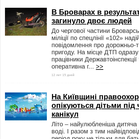
В Броварах в результа
загинуло двоє людей
До чергової частини Броварсь
міліції по спецлінії «102» на
повідомлення про дорожньо-
пригоду. На місце ДТП одраз
працівники Державтоінспекції 
оперативна г...
>>
12 лет 15 дней
На Київщині правоохор
опікуються дітьми під ч
канікул
Літо – найулюбленіша дитяча 
воді. І разом з тим найвідпов
період року не тільки для бать