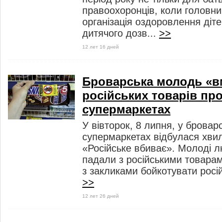
правоохоронців, коли головн
організація оздоровлення діте
дитячого дозв...
>>
12 лет 16 дней
Броварська молодь «в
російських товарів про
супермаркетах
У вівторок, 8 липня, у бровар
супермаркетах відбулася хв
«Російське вбиває». Молоді л
падали з російськими товара
з закликами бойкотувати росі
>>
12 лет 26 дней