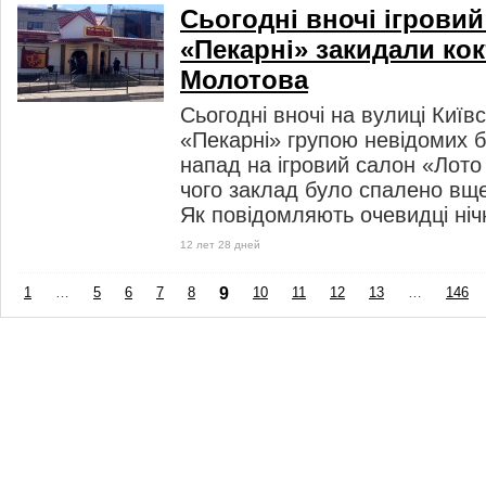
Сьогодні вночі ігровий
«Пекарні» закидали ко
Молотова
Сьогодні вночі на вулиці Київс
«Пекарні» групою невідомих б
напад на ігровий салон «Лото 
чого заклад було спалено вще
Як повідомляють очевидці ніч
12 лет 28 дней
1
…
5
6
7
8
9
10
11
12
13
…
146