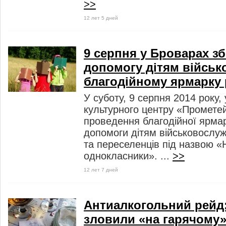
>>
12 лет 5 дней
9 серпня у Броварах з
допомогу дітям військ
благодійному ярмарку 
У суботу, 9 серпня 2014 року,
культурного центру «Промете
проведення благодійної ярма
допомоги дітям військовослуж
та переселенців під назвою «
однокласники». ...
>>
12 лет 7 дней
Антиалкогольний рейд:
зловили «на гарячому»