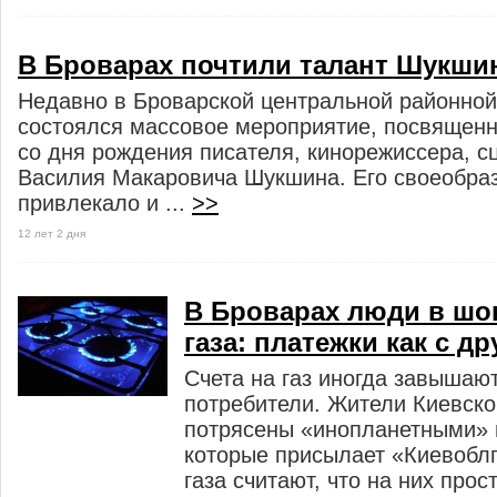
В Броварах почтили талант Шукши
Недавно в Броварской центральной районной
состоялся массовое мероприятие, посвященн
со дня рождения писателя, кинорежиссера, с
Василия Макаровича Шукшина. Его своеобраз
привлекало и ...
>>
12 лет 2 дня
В Броварах люди в шо
газа: платежки как с д
Счета на газ иногда завышают
потребители. Жители Киевско
потрясены «инопланетными» 
которые присылает «Киевоблг
газа считают, что на них прос