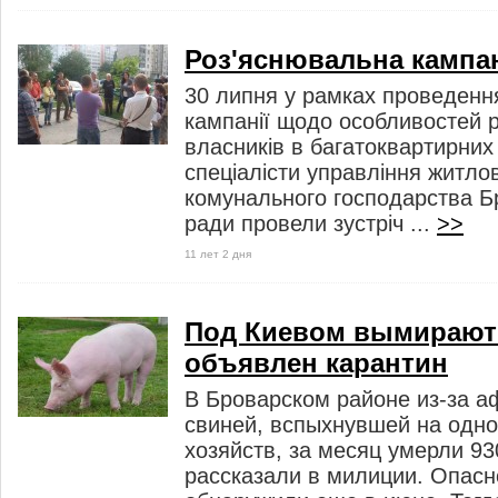
Роз'яснювальна кампан
30 липня у рамках проведенн
кампанії щодо особливостей р
власників в багатоквартирних
спеціалісти управління житло
комунального господарства Бр
ради провели зустріч ...
>>
11 лет 2 дня
Под Киевом вымирают
объявлен карантин
В Броварском районе из-за а
свиней, вспыхнувшей на одн
хозяйств, за месяц умерли 93
рассказали в милиции. Опасн