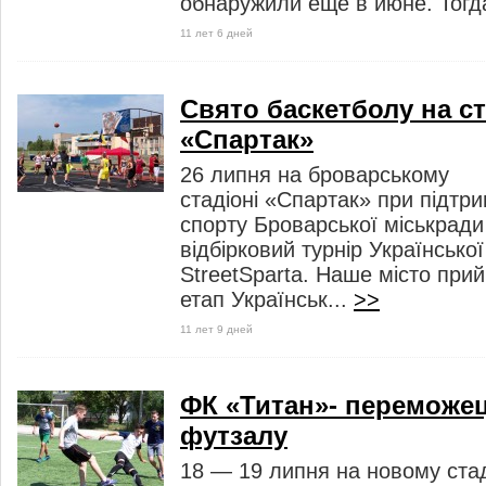
обнаружили еще в июне. Тогда
11 лет 6 дней
Свято баскетболу на ст
«Спартак»
26 липня на броварському
стадіоні «Спартак» при підтрим
спорту Броварської міськради
відбірковий турнір Української
StreetSparta. Наше місто при
етап Українськ...
>>
11 лет 9 дней
ФК «Титан»- переможец
футзалу
18 — 19 липня на новому ста