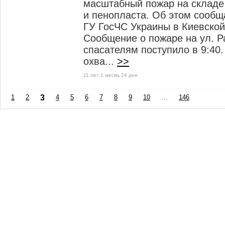
масштабный пожар на складе
и пенопласта. Об этом сообщ
ГУ ГосЧС Украины в Киевской
Сообщение о пожаре на ул. Р
спасателям поступило в 9:40
охва...
>>
11 лет 1 месяц 24 дня
1
2
3
4
5
6
7
8
9
10
…
146