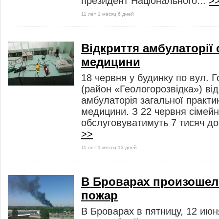
президент Національного...
>
11 лет 1 месяц 6 дней
Відкриття амбулаторії 
медицини
18 червня у будинку по вул. Г
(район «Геологорозвідка») ві
амбулаторія загальної практи
медицини. З 22 червня сімейні 
обслуговуватимуть 7 тисяч до
>>
11 лет 1 месяц 13 дней
В Броварах произоше
пожар
В Броварах в пятницу, 12 ию