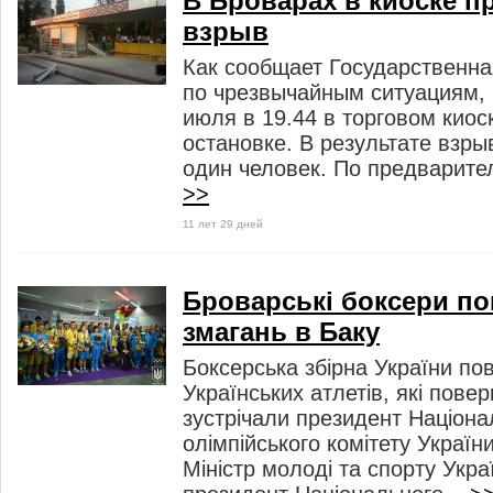
В Броварах в киоске 
взрыв
Как сообщает Государственна
по чрезвычайным ситуациям,
июля в 19.44 в торговом киос
остановке. В результате взры
один человек. По предварите
>>
11 лет 29 дней
Броварські боксери по
змагань в Баку
Боксерська збірна України по
Українських атлетів, які повер
зустрічали президент Націона
олімпійського комітету Україн
Міністр молоді та спорту Укра