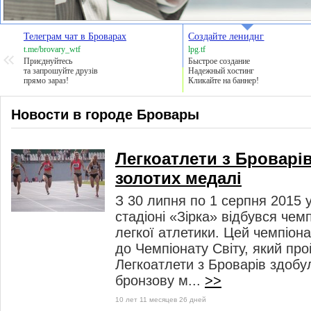
Телеграм чат в Броварах
Создайте лениднг
t.me/brovary_wtf
lpg.tf
Приєднуйтесь
Быстрое создание
та запрошуйте друзів
Надежный хостинг
прямо зараз!
Кликайте на баннер!
Новости в городе Бровары
Легкоатлети з Броварі
золотих медалі
З 30 липня по 1 серпня 2015 у
стадіоні «Зірка» відбувся чемп
легкої атлетики. Цей чемпіона
до Чемпіонату Світу, який прой
Легкоатлети з Броварів здобу
бронзову м...
>>
10 лет 11 месяцев 26 дней