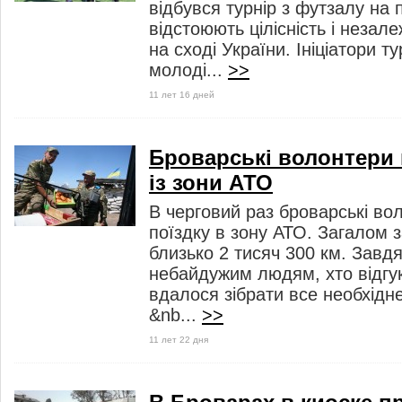
відбувся турнір з футзалу на п
відстоюють цілісність і незал
на сході України. Ініціатори т
молоді...
>>
11 лет 16 дней
Броварські волонтери
із зони АТО
В черговий раз броварські во
поїздку в зону АТО. Загалом 
близько 2 тисяч 300 км. Завдя
небайдужим людям, хто відгу
вдалося зібрати все необхідн
&nb...
>>
11 лет 22 дня