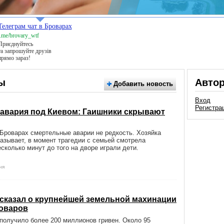
Телеграм чат в Броварах
t.me/brovary_wtf
Приєднуйтесь
та запрошуйте друзів
прямо зараз!
ы
Авто
Добавить новость
Вход
Регистра
авария под Киевом: Гаишники скрывают
 Броварах смертельные аварии не редкость. Хозяйка
азывает, в момент трагедии с семьей смотрела
есколько минут до того на дворе играли дети.
ня
сказал о крупнейшей земельной махинации
роваров
получило более 200 миллионов гривен. Около 95