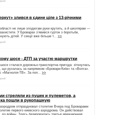
 дней
ркут» злився в єдине ціле з 13-річними
 області не лише злодюгам руки крутить, а й школярам —
 захистити. У Броварах з’явився гурток з боротьби,
нують дітей. У секції вже більше т...
>>
 дней
ому шосе - ДТП за участю маршрутки
шосе сталася дорожньо-транспортна пригода: зіткнулась
 що рухалась за напрямком «Бровари-Київ» та «Волга».
є «Магнолія-ТВ». За поп...
>>
 дней
и стреляли из пушек и пулеметов, а
ска пошли в рукопашную
 аэродром отпраздновал столетие Вчера под Броварами
олетие первого киевского аэродрома. Он действовал
а, до войны. Здесь базировалась третья авиационная