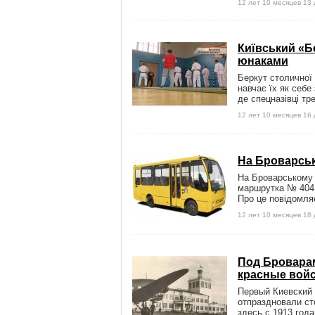
12 лет 10 месяцев 13
Київський «Бе
юнаками
Беркут столичної
навчає їх як себе
де спецназівці тре
12 лет 10 месяцев 16
На Броварськ
На Броварському 
маршрутка № 404,
Про це повідомля
12 лет 10 месяцев 18
Под Броварам
красные вой
Первый Киевский
отпраздновали ст
здесь с 1913 год