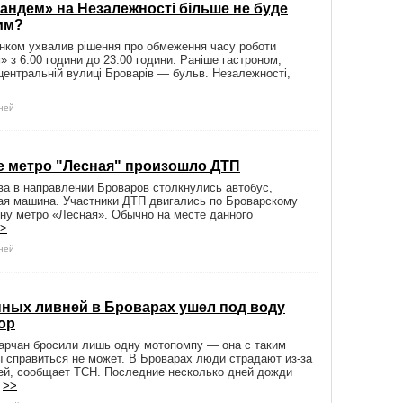
андем» на Незалежності більше не буде
им?
нком ухвалив рішення про обмеження часу роботи
 з 6:00 години до 23:00 години. Раніше гастроном,
центральній вулиці Броварів — бульв. Незалежності,
дней
е метро "Лесная" произошло ДТП
ва в направлении Броваров столкнулись автобус,
вая машина. Участники ДТП двигались по Броварскому
ону метро «Лесная». Обычно на месте данного
>
дней
нных ливней в Броварах ушел под воду
ор
арчан бросили лишь одну мотопомпу — она с таким
 справиться не может. В Броварах люди страдают из-за
ей, сообщает ТСН. Последние несколько дней дожди
.
>>