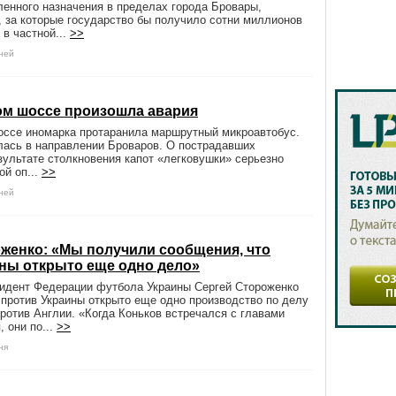
енного назначения в пределах города Бровары,
, за которые государство бы получило сотни миллионов
 в частной...
>>
дней
ом шоссе произошла авария
оссе иномарка протаранила маршрутный микроавтобус.
лась в направлении Броваров. О пострадавших
езультате столкновения капот «легковушки» серьезно
ой оп...
>>
дней
женко: «Мы получили сообщения, что
ны открыто еще одно дело»
зидент Федерации футбола Украины Сергей Стороженко
о против Украины открыто еще одно производство по делу
против Англии. «Когда Коньков встречался с главами
 они по...
>>
ня