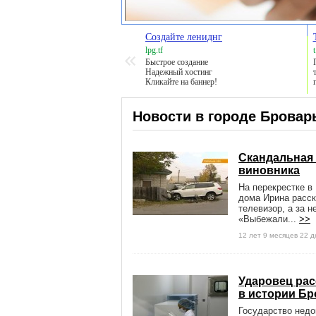
Создайте лениднг
lpg.tf
Быстрое создание
Надежный хостинг
Кликайте на баннер!
Новости в городе Бровар
Скандальная 
виновника
На перекрестке в
дома Ирина расск
телевизор, а за н
«Выбежали...
>>
12 лет 9 месяцев 22 д
Ударовец рас
в истории Б
Государство недо