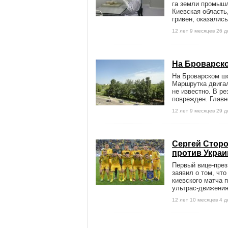
га земли промышл
Киевская область
гривен, оказались
12 лет 9 месяцев 26 
На Броварск
На Броварском ш
Маршрутка двига
не известно. В р
поврежден. Главн
12 лет 9 месяцев 29 
Сергей Сторо
против Украи
Первый вице-пре
заявил о том, чт
киевского матча 
ультрас-движения,
12 лет 10 месяцев 4 д