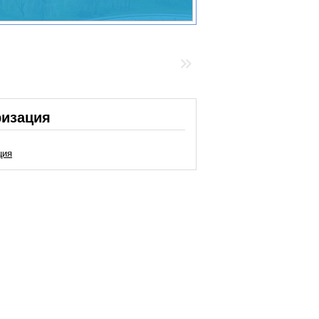
ризация
ция