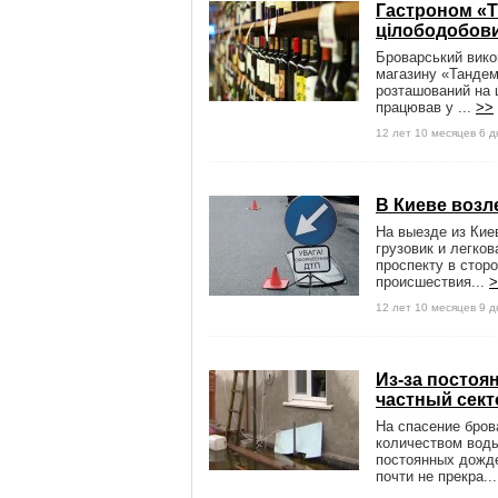
Гастроном «Т
цілободобов
Броварський вико
магазину «Тандем»
розташований на 
працював у ...
>>
12 лет 10 месяцев 6 
В Киеве возл
На выезде из Кие
грузовик и легко
проспекту в стор
происшествия...
>
12 лет 10 месяцев 9 
Из-за постоя
частный сект
На спасение бров
количеством воды
постоянных дожд
почти не прекра..