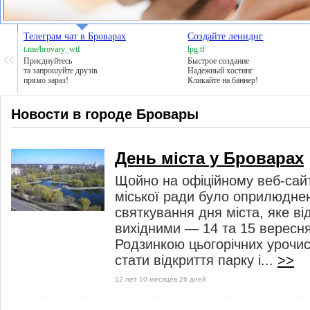
Телеграм чат в Броварах
Создайте лениднг
t.me/brovary_wtf
lpg.tf
Приєднуйтесь
Быстрое создание
та запрошуйте друзів
Надежный хостинг
прямо зараз!
Кликайте на баннер!
Новости в городе Бровары
День міста у Броварах
Щойно на офіційному веб-сайт
міської ради було оприлюдне
святкування дня міста, яке в
вихідними — 14 та 15 вересня
Родзинкою цьогорічних урочи
стати відкриття парку і...
>>
12 лет 10 месяцев 26 дней