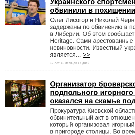
Украинского спортсме
обвинили в похищении
Олег Лисогор и Николай Чер
задержаны по обвинению в п
в Либерии. Об этом сообщает
Heritage. Сами арестованные 
невиновности. Известный укр
является...
>>
12 лет 11 месяцев 17 дней
Организатор броварск
подпольного игорного
оказался на скамье п
Прокуратура Киевской област
обвинительный акт в отноше
который организовал игорный
в пригороде столицы. Во вре