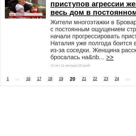
приступов агрессии ж
весь дом в постоянном
Жители многоэтажки в Брова
с постоянным ощущением стра
начали прогрессировать прис
Наталия уже полгода боится 
из-за соседки. Женщина расск
бросалась на&nb...
>>
12 лет 11 месяцев 26 дней
1
…
16
17
18
19
20
21
22
23
24
…