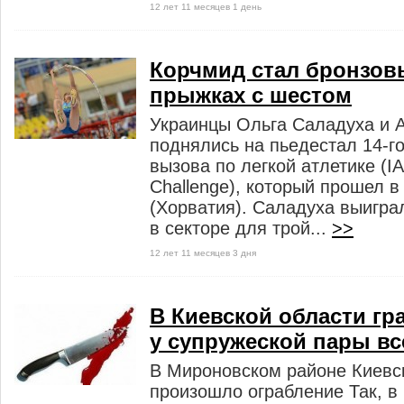
12 лет 11 месяцев 1 день
Корчмид стал бронзов
прыжках с шестом
Украинцы Ольга Саладуха и 
поднялись на пьедестал 14-г
вызова по легкой атлетике (I
Challenge), который прошел в
(Хорватия). Саладуха выигра
в секторе для трой...
>>
12 лет 11 месяцев 3 дня
В Киевской области гр
у супружеской пары вс
В Мироновском районе Киевс
произошло ограбление Так, в