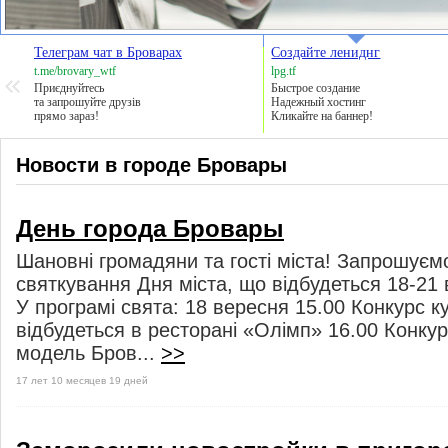
Телеграм чат в Броварах
Создайте лениднг
t.me/brovary_wtf
lpg.tf
Приєднуйтесь
Быстрое создание
та запрошуйте друзів
Надежный хостинг
прямо зараз!
Кликайте на баннер!
Новости в городе Бровары
День города Бровары
Шановні громадяни та гості міста! Запрошуєм
святкування Дня міста, що відбудеться 18-21 
У програмі свята: 18 вересня 15.00 Конкурс ку
відбудеться в ресторані «Олімп» 16.00 Конкур
модель Бров...
>>
17 лет 10 месяцев 19 дней