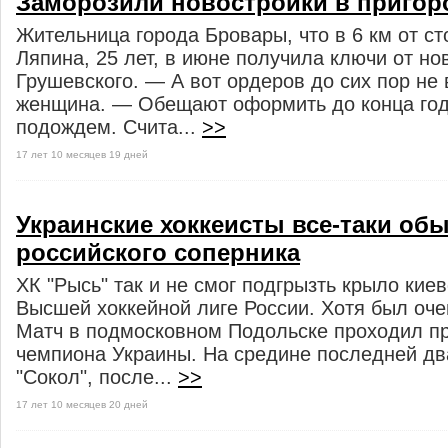
Заморозили новостройки в пригор
Жительница города Бровары, что в 6 км от с
Ляпина, 25 лет, в июне получила ключи от но
Грушевского. — А вот ордеров до сих пор не
женщина. — Обещают оформить до конца год
подождем. Счита...
>>
17 лет 10 месяцев 19 дней
Украинские хоккеисты все-таки об
российского соперника
ХК "Рысь" так и не смог подгрызть крыло киев
Высшей хоккейной лиге России. Хотя был очен
Матч в подмосковном Подольске проходил п
чемпиона Украины. На средине последней д
"Сокол", после...
>>
17 лет 10 месяцев 20 дней