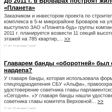
До 2011 г. в Броварах построят жи
«Планета»
Заказчиком и инвестором проекта по строите
комплекса в 5-м микрорайоне Броваров на у
выступило ЗАО «Планета-буд» группы компан
2011 г. планируется возвести 11 секций высот
этажей на 785 квартир,...
>>
17 лет 10 месяцев 7 дней
Главарем банды «оборотней» был 
нардепа?
У главаря банды, которая использовала фор
спецподразделения СБУ «Альфа», правоохр
удостоверение советника главы парламентско
«Сегодня». «У главаря банды нашли удостов
советника главы комитета Верховной...
>>
17 лет 10 месяцев 7 дней