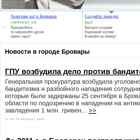
Телеграм чат в Броварах
Создайте лениднг
t.me/brovary_wtf
lpg.tf
Приєднуйтесь
Быстрое создание
та запрошуйте друзів
Надежный хостинг
прямо зараз!
Кликайте на баннер!
Новости в городе Бровары
ГПУ возбудила дело против бандит
Генеральная прокуратура возбудила уголовно
бандитизма и разбойного нападения сотрудн
которые были задержаны 25 сентября в Бров
области по подозрению в нападении на антик
завладения 1 млн. гривен...
>>
17 лет 10 месяцев 7 дней