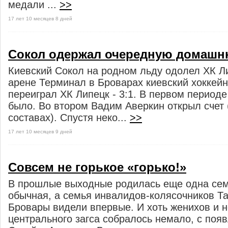
медали ...
>>
17 лет 10 месяцев 8 дней
Сокол одержал очередную домашн
Киевский Сокол на родном льду одолел ХК Л
арене Терминал в Броварах киевский хоккей
переиграл ХК Липецк - 3:1. В первом периоде
было. Во втором Вадим Аверкин открыл счет 
составах). Спустя неко...
>>
17 лет 10 месяцев 9 дней
Совсем не горькое «горько!»
В прошлые выходные родилась еще одна семь
обычная, а семья инвалидов-колясочников Т
Бровары видели впервые. И хоть женихов и н
центрального загса собралось немало, с по