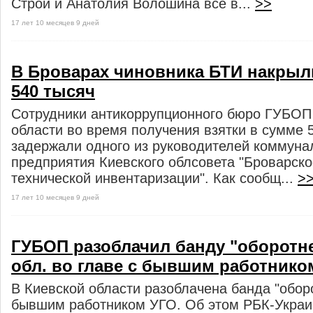
Строй и Анатолия Волошина все в...
>>
17 лет 10 месяцев 9 дней
В Броварах чиновника БТИ накрыли
540 тысяч
Сотрудники антикоррупционного бюро ГУБОП
области во время получения взятки в сумме 
задержали одного из руководителей коммуна
предприятия Киевского облсовета "Броварск
технической инвентаризации". Как сообщ...
>
17 лет 10 месяцев 9 дней
ГУБОП разоблачил банду "оборотне
обл. во главе с бывшим работнико
В Киевской области разоблачена банда "оборо
бывшим работником УГО. Об этом РБК-Укра