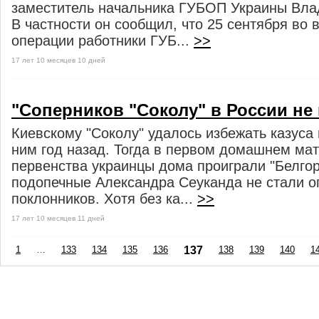
заместитель начальника ГУБОП Украины Вл
В частности он сообщил, что 25 сентября во
операции работники ГУБ...
>>
17 лет 10 месяцев 10 дней
"Соперников "Соколу" в России не
Киевскому "Соколу" удалось избежать казуса
ним год назад. Тогда в первом домашнем мат
первенства украинцы дома проиграли "Белгор
подопечные Александра Сеуканда не стали о
поклонников. Хотя без ка...
>>
17 лет 10 месяцев 11 дней
1
…
133
134
135
136
137
138
139
140
1