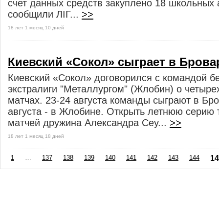
счет данных средств закуплено 18 школьных 
сообщили ЛІГ...
>>
18 лет 1 месяц 10 дней
Киевский «Сокол» сыграет в Брова
Киевский «Сокол» договорился с командой б
экстралиги "Металлургом" (Жлобин) о четыре
матчах. 23-24 августа команды сыграют в Бро
августа - в Жлобине. Открыть летнюю серию
матчей дружина Александра Сеу...
>>
18 лет 1 месяц 18 дней
1
…
137
138
139
140
141
142
143
144
14