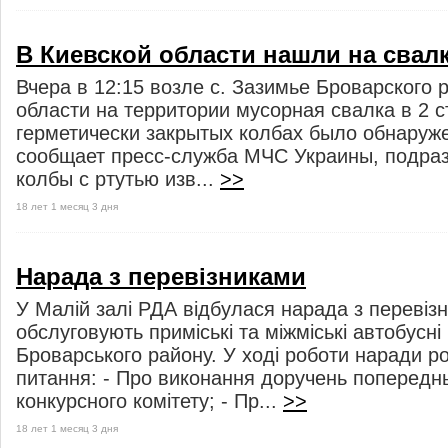
В Киевской области нашли на свалк
Вчера в 12:15 возле с. Зазимье Броварского 
области на территории мусорная свалка в 2 
герметически закрытых колбах было обнаружен
сообщает пресс-служба МЧС Украины, подр
колбы с ртутью изв...
>>
18 лет 1 месяц 3 дня
Нарада з перевізниками
У Малій залі РДА відбулася нарада з перевізн
обслуговують приміські та міжміські автобусн
Броварського району. У ході роботи наради р
питання: - Про виконання доручень попереднь
конкурсного комітету; - Пр...
>>
18 лет 1 месяц 3 дня