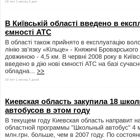
18 лет 1 месяц 4 дня
В Київській області введено в експ
ємності АТС
В області також прийнято в експлуатацію вол
лінію зв'язку «Кільце» - Княжичі Броварськог
довжиною - 4,5 км. В червні 2008 року в Київс
введено в дію нові ємності АТС на базі сучас
обладна...
>>
18 лет 1 месяц 5 дней
Киевская область закупила 18 шко
автобусов в этом году
В текущем году Киевская область направит н
областной программы "Школьный автобус" 4 мл
млн.грн. больше, чем в 2007 году. По состоя