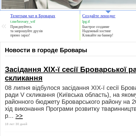
Телеграм чат в Броварах
Создайте лениднг
t.me/brovary_wtf
lpg.tf
Приєднуйтесь
Быстрое создание
та запрошуйте друзів
Надежный хостинг
прямо зараз!
Кликайте на баннер!
Новости в городе Бровары
Засідання ХІХ-ї сесії Броварської 
скликання
08 липня відбулося засідання ХІХ-ї сесії Бров
ради V скликання (Київська область), на яком
районного бюджету Броварського району на 20
хід виконання Програми розвитку тваринницт
р...
>>
18 лет 30 дней